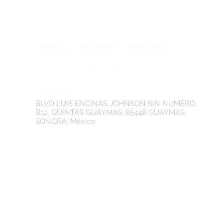
Reservas y pedidos en restaurante
622 22 1 14 20
atencionclientes@reeftown.mx
Visítanos
BLVD LUIS ENCINAS JOHNSON SIN NUMERO,
B10, QUINTAS GUAYMAS, 85448 GUAYMAS,
SONORA, México