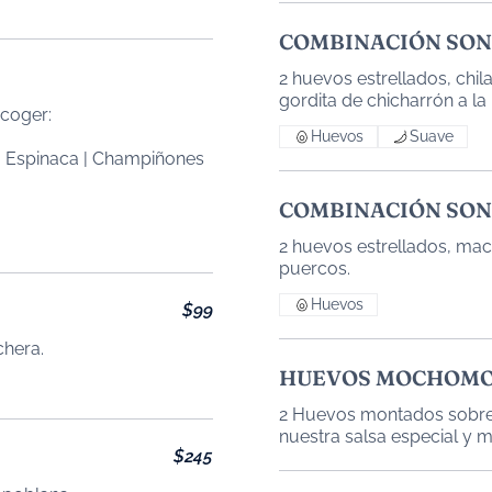
COMBINACIÓN SO
2 huevos estrellados, chila
scoger:
Huevos
Suave
s | Espinaca | Champiñones
COMBINACIÓN SO
2 huevos estrellados, macha
Huevos
$99
chera.
HUEVOS MOCHOM
2 Huevos montados sobre 
nuestra salsa especial y
$245