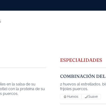
S
ESPECIALIDADES
COMBINACIÓN DEL
les en la salsa de su
2 huevos al estrellados, bi
potle) con la proteína de su
es puercos.
Huevos
Suave