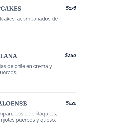
TCAKES
$178
hotcakes, acompañados de
BLANA
$280
ajas de chile en crema y
ALOENSE
$222
mpañados de chilaquiles,