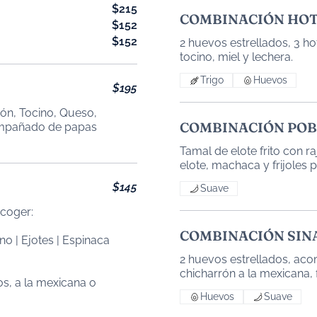
$215
COMBINACIÓN HO
$152
$152
2 huevos estrellados, 3 
Trigo
Huevos
$195
ón, Tocino, Queso,
COMBINACIÓN PO
ompañado de papas
Tamal de elote frito con r
$145
Suave
scoger:
COMBINACIÓN SIN
no | Ejotes | Espinaca
2 huevos estrellados, aco
os, a la mexicana o
Huevos
Suave