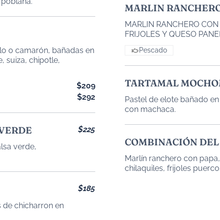
 poblana.
MARLIN RANCHER
MARLIN RANCHERO CON
FRIJOLES Y QUESO PANE
ollo o camarón, bañadas en
Pescado
TARTAMAL MOCH
$209
$292
Pastel de elote bañado e
con machaca.
 VERDE
$225
COMBINACIÓN DEL
lsa verde,
Marlín ranchero con papa, 
chilaquiles, frijoles puerco
$185
s de chicharron en