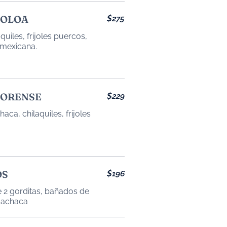
NOLOA
$275
quiles, frijoles puercos,
NORENSE
$229
ca, chilaquiles, frijoles
OS
$196
2 gorditas, bañados de
 machaca