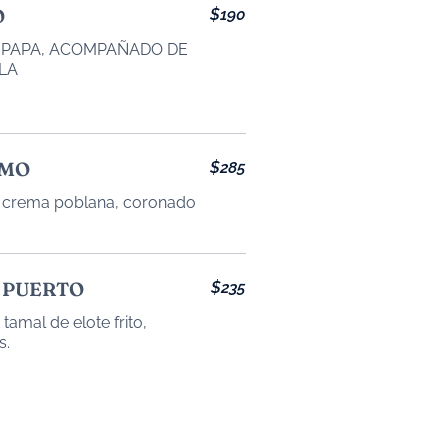
O
$190
 PAPA, ACOMPAÑADO DE
LA
OMO
$285
n crema poblana, coronado
 PUERTO
$235
tamal de elote frito,
s.