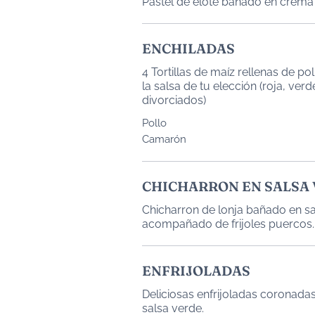
Pastel de elote bañado en crema
ENCHILADAS
4 Tortillas de maíz rellenas de p
la salsa de tu elección (roja, verde, suiza, chipotle,
divorciados)
Pollo
Camarón
CHICHARRON EN SALSA
Chicharron de lonja bañado en sa
acompañado de frijoles puercos.
ENFRIJOLADAS
Deliciosas enfrijoladas coronada
salsa verde.