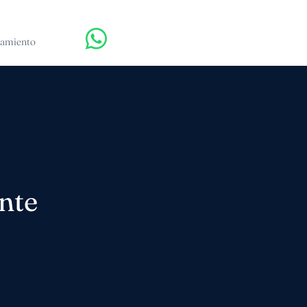
tamiento
ente