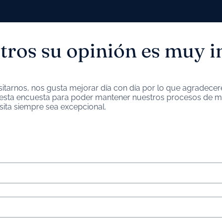
tros su opinión es muy 
sitarnos, nos gusta mejorar día con día por lo que agradec
esta encuesta para poder mantener nuestros procesos de me
sita siempre sea excepcional.