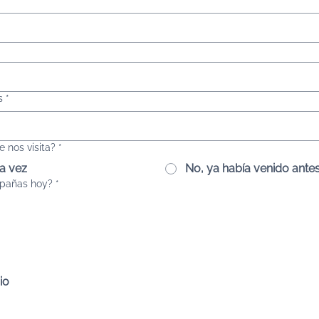
s
*
e nos visita?
*
ra vez
No, ya había venido ante
pañas hoy?
*
io