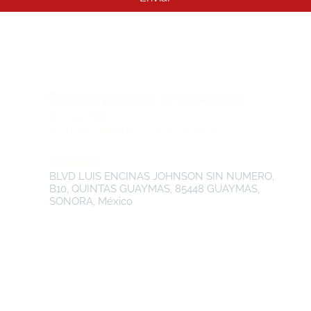
Reservas y pedidos en restaurante
622 22 1 14 20
atencionclientes@reeftown.mx
Visítanos
BLVD LUIS ENCINAS JOHNSON SIN NUMERO,
B10, QUINTAS GUAYMAS, 85448 GUAYMAS,
SONORA, México