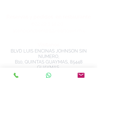
Reservas y pedidos en restaurante
622 22 1 14 20
atencionclientes@reeftown.mx
Visítanos
BLVD LUIS ENCINAS JOHNSON SIN
NUMERO,
B10, QUINTAS GUAYMAS, 85448
GUAYMAS,
SONORA, México
Pide por